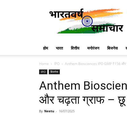
Bharatvarsha
News
होम
भारत
वित्तीय
मनोरंजन
बिजनेस
Home
IPO
Anthem Biosciences IPO GMP ₹156 और चढ़त
IPO
बिजनेस
Anthem Bioscie
और चढ़ता ग्राफ – छ
By
Neetu
-
16/07/2025