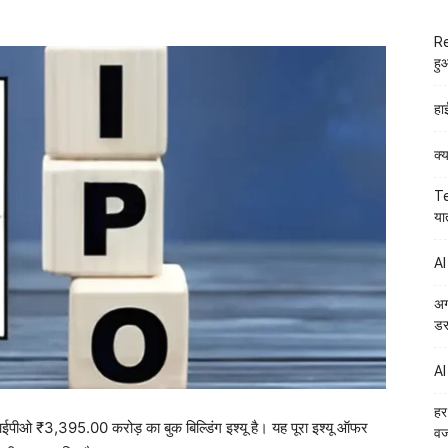
Re
हु
हा
क्
Te
या
AI
अग
डर
AI
हर
ईपीओ ₹3,395.00 करोड़ का बुक बिल्डिंग इश्यू है। यह पूरा इश्यू ऑफर
व