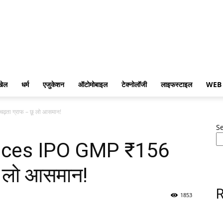
खेल
धर्म
एजुकेशन
ऑटोमोबाइल
टेक्नोलॉजी
लाइफस्टाइल
WEB
ा ग्राफ – छू लो आसमान!
S
nces IPO GMP ₹156
ू लो आसमान!
R
1853