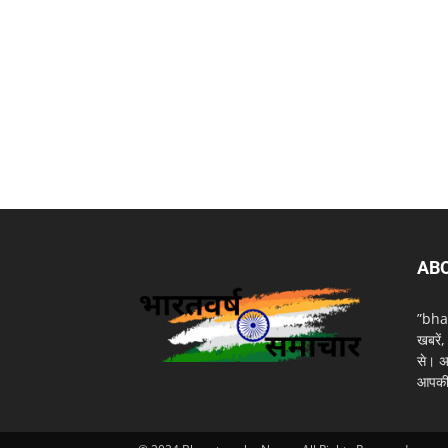
AB
”bhar
खबरें
से। अ
आपकी