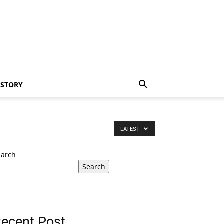
 STORY
LATEST
earch
Search
ecent Post