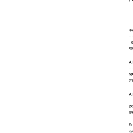
क्
Te
या
AI
अग
डर
AI
हर
व
Sm
नु