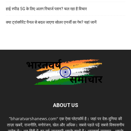
हाई स्पीड 5G के लिए अलग रिचार्ज प्लान? चल रहा है विचार
क्या ट्रांसपैरेंट पैनल से बदल जाएगा सोलर एनर्जी का गेम? यहां जानें
ABOUT US
”bharatvarshanews.com" एक ऐसा प्लेटफॉर्म है। जहां पर देश-दुनिया की
ताज़ा खबरें, राजनीति, मनोरंजन, खेल और अधिक। सबसे पहले पढ़ें सबसे विश्वसनीय
स्रोत से। अब हिंदी में, हर नई जानकारी आपके हाथों में। भारतवर्ष समाचार - आपके