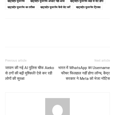
व्हाट्सऐप यूजरनेम
व्हाट्सऐप यूजरनेम अपडेट नहीं आया
व्हाट्सऐप यूजरनेम कहां से सेट होगा
व्हाट्सऐप यूजरनेम का तरीका
व्हाट्सऐप यूजरनेम कैसे सेट करें
व्हाट्सऐप यूजरनेम ट्रिक्स
Previous article
Next article
जापान की नई AI पुलिस चीफ Aieko
भारत में WhatsApp का Username
से ठगों की बढ़ी मुश्किलें! ऐसे कर रही
फीचर फिलहाल नहीं होगा लॉन्च, केंद्र
लोगों की सुरक्षा
सरकार ने Meta को भेजा नोटिस