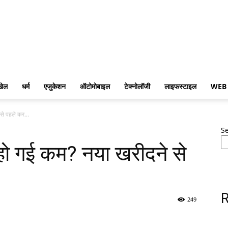
खेल
धर्म
एजुकेशन
ऑटोमोबाइल
टेक्नोलॉजी
लाइफस्टाइल
WEB
से पहले कर...
S
 हो गई कम? नया खरीदने से
R
249