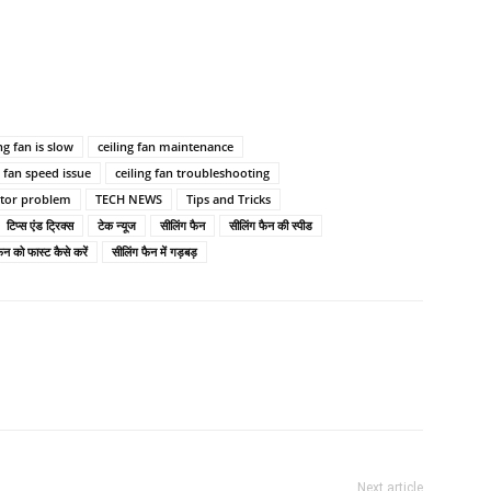
ng fan is slow
ceiling fan maintenance
g fan speed issue
ceiling fan troubleshooting
ator problem
TECH NEWS
Tips and Tricks
टिप्स एंड ट्रिक्स
टेक न्यूज
सीलिंग फैन
सीलिंग फैन की स्पीड
ैन को फास्ट कैसे करें
सीलिंग फैन में गड़बड़
Next article