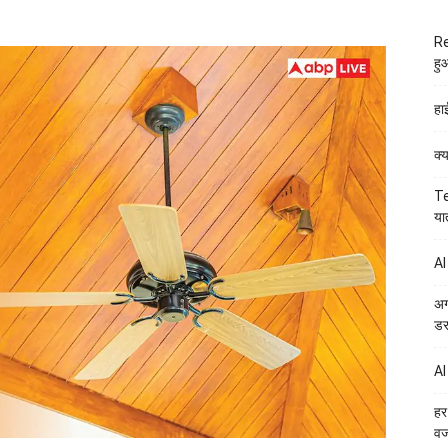
Re
हु
हा
क्
Te
या
AI
अग
डर
AI
हर
व