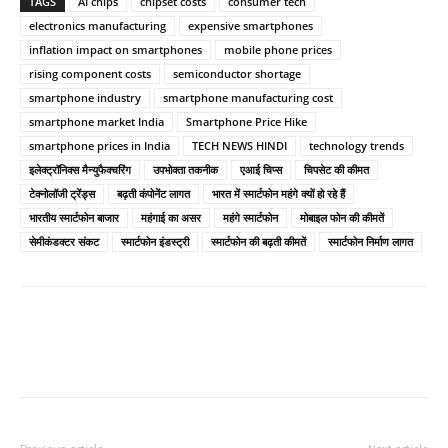
TAGS
AI chips
chipset costs
consumer tech
electronics manufacturing
expensive smartphones
inflation impact on smartphones
mobile phone prices
rising component costs
semiconductor shortage
smartphone industry
smartphone manufacturing cost
smartphone market India
Smartphone Price Hike
smartphone prices in India
TECH NEWS HINDI
technology trends
इलेक्ट्रॉनिक्स मैन्युफैक्चरिंग
उपभोक्ता तकनीक
एआई चिप्स
चिपसेट की कीमत
टेक्नोलॉजी ट्रेंड्स
बढ़ती कंपोनेंट लागत
भारत में स्मार्टफोन महंगे क्यों हो रहे हैं
भारतीय स्मार्टफोन बाजार
महंगाई का असर
महंगे स्मार्टफोन
मोबाइल फोन की कीमतें
सेमीकंडक्टर संकट
स्मार्टफोन इंडस्ट्री
स्मार्टफोन की बढ़ती कीमतें
स्मार्टफोन निर्माण लागत