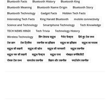
Bluetooth Facts
Bluetooth History
Bluetooth King
Bluetooth Meaning
Bluetooth Name Origin
Bluetooth Story
Bluetooth Technology
Gadget Facts
Hidden Tech Facts
Interesting Tech Facts
King Harald Bluetooth
mobile connectivity
Science and Technology
Smartphone Technology
Tech Knowledge
TECH NEWS HINDI
Tech Trivia
Technology History
Wireless Technology
किंग हेराल्ड ब्लूटूथ
गैजेट फैक्ट्स
छिपे हुए टेक तथ्य
टेक ज्ञान
टेक ट्रिविया
तकनीक का इतिहास
ब्लूटूथ का इतिहास
ब्लूटूथ का मतलब
ब्लूटूथ की कहानी
ब्लूटूथ की खोज
ब्लूटूथ की जानकारी
ब्लूटूथ तकनीक
ब्लूटूथ नाम की कहानी
ब्लूटूथ फैक्ट्स
ब्लूटूथ राजा
मोबाइल कनेक्टिविटी
रोचक टेक तथ्य
वायरलेस तकनीक
विज्ञान और तकनीक
स्मार्टफोन तकनीक