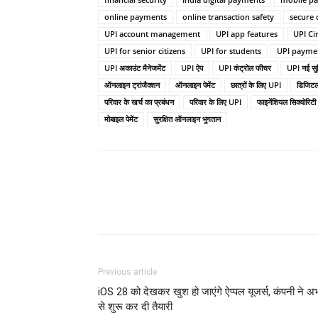
online payments
online transaction safety
secure 
UPI account management
UPI app features
UPI Cir
UPI for senior citizens
UPI for students
UPI paymen
UPI अकाउंट मैनेजमेंट
UPI ऐप
UPI कंट्रोल फीचर
UPI नई सु
ऑनलाइन ट्रांजैक्शन
ऑनलाइन पेमेंट
छात्रों के लिए UPI
डिजिटल
परिवार के खर्च का प्रबंधन
परिवार के लिए UPI
फाइनेंशियल सिक्योरिटी
मोबाइल पेमेंट
सुरक्षित ऑनलाइन भुगतान
Previous article
iOS 28 को देखकर खुश हो जाएंगे ऐप्पल यूजर्स, कंपनी ने अ
से शुरू कर दी तैयारी