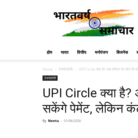
Bharatvarsha
News
होम
भारत
वित्तीय
मनोरंजन
बिजनेस
Home
टेक्नोलॉजी
UPI Circle क्या है? अब परिवार के लोग भी कर स
टेक्नोलॉजी
UPI Circle क्या है?
सकेंगे पेमेंट, लेकिन क
By
Neetu
-
01/06/2026