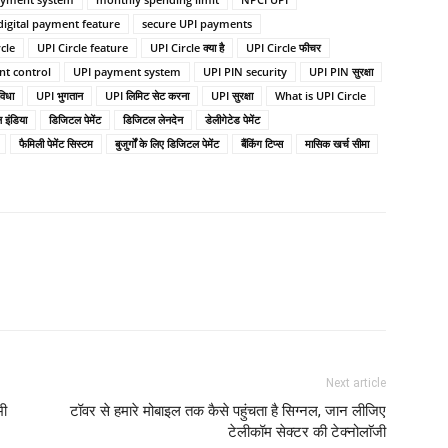
digital payment feature
secure UPI payments
cle
UPI Circle feature
UPI Circle क्या है
UPI Circle फीचर
t control
UPI payment system
UPI PIN security
UPI PIN सुरक्षा
विधा
UPI भुगतान
UPI लिमिट सेट करना
UPI सुरक्षा
What is UPI Circle
 इंडिया
डिजिटल पेमेंट
डिजिटल लेनदेन
डेलीगेटेड पेमेंट
फैमिली पेमेंट सिस्टम
बुजुर्गों के लिए डिजिटल पेमेंट
बैंकिंग टिप्स
मासिक खर्च सीमा
Next article
भी
टॉवर से हमारे मोबाइल तक कैसे पहुंचता है सिग्नल, जान लीजिए
टेलीकॉम सेक्टर की टेक्नोलाॅजी