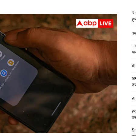
Re
हु
क्
Te
या
AI
अग
डर
AI
हर
व
Sm