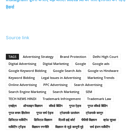
हैकर्स
Source link
TAGS
Advertising Strategy
Brand Protection
Delhi High Court
Digital Advertising
Digital Marketing
Google
Google ads
Google Keyword Bidding
Google Search Ads
Google vs Hindware
Keyword Bidding
Legal Issues in Advertising
Marketing Trends
Online Advertising
PPC Advertising
Search Advertising
Search Engine Marketing
Search Marketing
SEM
TECH NEWS HINDI
Trademark Infringement
Trademark Law
एसईएम
ऑनलाइन विज्ञापन
कीवर्ड बिडिंग
गूगल ऐड्स
गूगल कीवर्ड बिडिंग
गूगल बनाम हिंदवेयर
गूगल सर्च ऐड्स
ट्रेडमार्क उल्लंघन
ट्रेडमार्क कानून
डिजिटल मार्केटिंग
डिजिटल विज्ञापन
दिल्ली हाई कोर्ट
पीपीसी विज्ञापन
ब्रांड सुरक्षा
मार्केटिंग ट्रेंड्स
विज्ञापन रणनीति
विज्ञापन से जुड़े कानूनी मुद्दे
सर्च इंजन मार्केटिंग